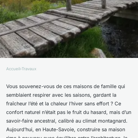
Accueil
›
Travaux
TRAVAUX
Top 5 raisons de choisir Eko
Vous souvenez-vous de ces maisons de famille qui
semblaient respirer avec les saisons, gardant la
système pour vos projets en
fraîcheur l’été et la chaleur l’hiver sans effort ? Ce
Haute-Savoie
confort naturel n’était pas le fruit du hasard, mais d’un
savoir-faire ancestral, calibré au climat montagnard.
Auberte
•
12/05/2026 10:39
•
11 min de lecture
Aujourd’hui, en Haute-Savoie, construire sa maison