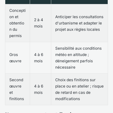
Concepti
on et
Anticiper les consultations
2 à 4
obtentio
d'urbanisme et adapter le
mois
n du
projet aux règles locales
permis
Sensibilité aux conditions
Gros
4 à 6
météo en altitude ;
œuvre
mois
déneigement parfois
nécessaire
Second
Choix des finitions sur
œuvre
4 à 6
place ou en atelier ; risque
et
mois
de retard en cas de
finitions
modifications