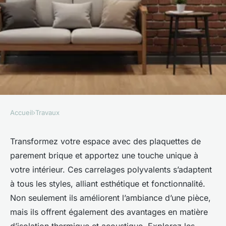
Accueil
›
Travaux
TRAVAUX
Transformez votre espace avec
Transformez votre espace avec des plaquettes de
parement brique et apportez une touche unique à
des plaquettes de parement
votre intérieur. Ces carrelages polyvalents s’adaptent
brique
à tous les styles, alliant esthétique et fonctionnalité.
Non seulement ils améliorent l’ambiance d’une pièce,
admin
•
7 mai 2025
•
5 min de lecture
mais ils offrent également des avantages en matière