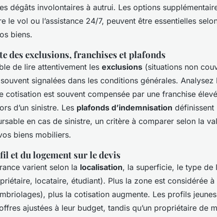
les dégâts involontaires à autrui. Les options supplémentai
e le vol ou l’assistance 24/7, peuvent être essentielles selon
vos biens.
e des exclusions, franchises et plafonds
able de lire attentivement les
exclusions
(situations non cou
 souvent signalées dans les conditions générales. Analysez
le cotisation est souvent compensée par une franchise élevé
lors d’un sinistre. Les
plafonds d’indemnisation
définissent
able en cas de sinistre, un critère à comparer selon la va
vos biens mobiliers.
il et du logement sur le devis
urance varient selon la
localisation
, la superficie, le type de
priétaire, locataire, étudiant). Plus la zone est considérée à
mbriolages), plus la cotisation augmente. Les profils jeunes
ffres ajustées à leur budget, tandis qu’un propriétaire de 