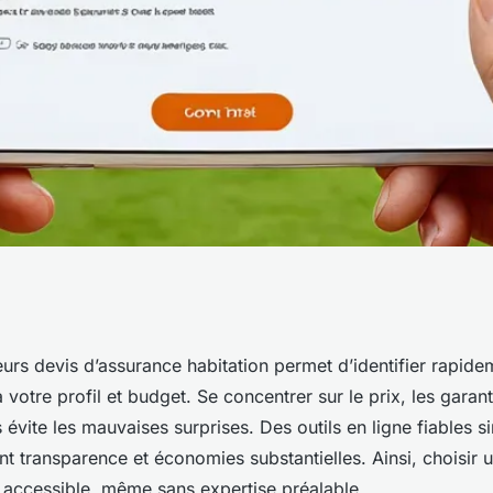
 devis assurance
rs devis d’assurance habitation permet d’identifier rapideme
votre profil et budget. Se concentrer sur le prix, les garant
nt et rapidement
s évite les mauvaises surprises. Des outils en ligne fiables si
t transparence et économies substantielles. Ainsi, choisir
t accessible, même sans expertise préalable.