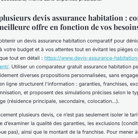
lusieurs devis assurance habitation : 
meilleure offre en fonction de vos besoin
obtenir un devis assurance habitation comparatif pour déni
à votre budget et à vos attentes tout en évitant les pièges c
ue tout en détail :
https://www.devis-assurance-habitation
ent/
. Utiliser un comparateur gratuit assurance habitation p
pidement diverses propositions personnalisées, sans engag
 en ligne structurent l'information : garanties, franchises, ex
mnisation, et proposent des simulations précises selon le t
sage (résidence principale, secondaire, colocation…).
ement plusieurs devis, ce n’est pas seulement isoler le tarif 
e d’examiner la qualité des garanties, les exclusions (condi
oue pas), ainsi que le montant de la franchise. Pour mener à