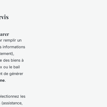
evis
parer
 remplir un
s informations
tement),
ée des biens à
x ou le bail
nt de générer
gne
.
électionnez les
 (assistance,