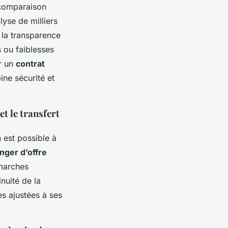
e comparaison
yse de milliers
t la transparence
 ou faiblesses
ur un
contrat
ine sécurité et
et le transfert
n est possible à
nger d’offre
émarches
inuité de la
es ajustées à ses