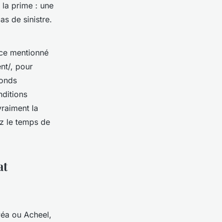
 la prime : une
as de sinistre.
ce mentionné
nt/, pour
fonds
nditions
vraiment la
ez le temps de
at
véa ou Acheel,