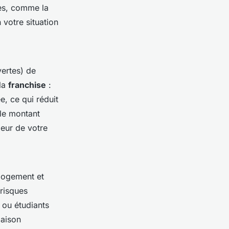
res, comme la
 votre situation
vertes) de
 la
franchise
:
e, ce qui réduit
 le montant
leur de votre
 logement et
 risques
 ou étudiants
maison