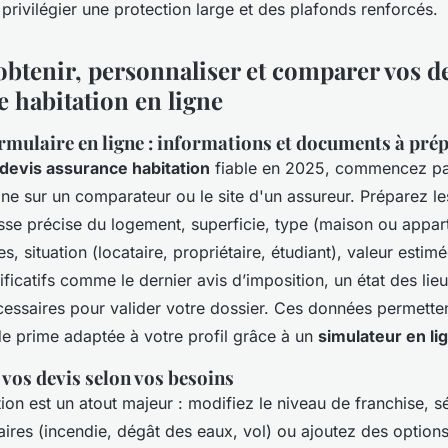
t privilégier une protection large et des plafonds renforcés.
tenir, personnaliser et comparer vos d
e habitation en ligne
rmulaire en ligne : informations et documents à pré
devis assurance habitation
fiable en 2025, commencez par
gne sur un comparateur ou le site d'un assureur. Préparez le
esse précise du logement, superficie, type (maison ou appar
, situation (locataire, propriétaire, étudiant), valeur estim
ificatifs comme le dernier avis d’imposition, un état des lieu
cessaires pour valider votre dossier. Ces données permette
de prime adaptée à votre profil grâce à un
simulateur en li
vos devis selon vos besoins
ion est un atout majeur : modifiez le niveau de franchise, s
taires (incendie, dégât des eaux, vol) ou ajoutez des options