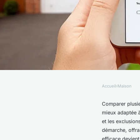
Accueil
›
Maison
MAISON
Comparer plusieurs
Comparer plusieu
mieux adaptée à 
habitation facileme
et les exclusion
démarche, offran
efficace devien