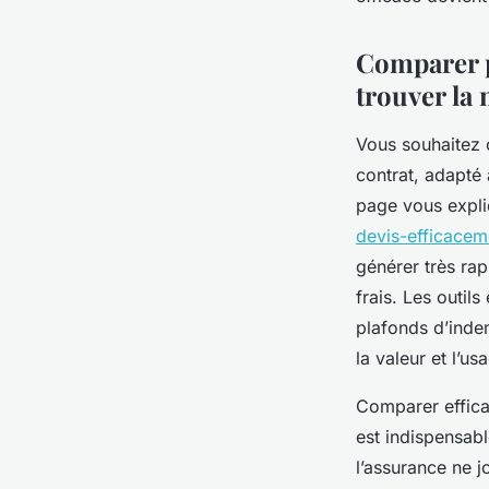
admin
•
11 juillet 2025
•
5 min de lecture
Comparer p
trouver la 
Vous souhaitez 
contrat, adapté 
page vous expliq
devis-efficacem
générer très ra
frais. Les outils
plafonds d’inde
la valeur et l’u
Comparer efficac
est indispensabl
l’assurance ne j