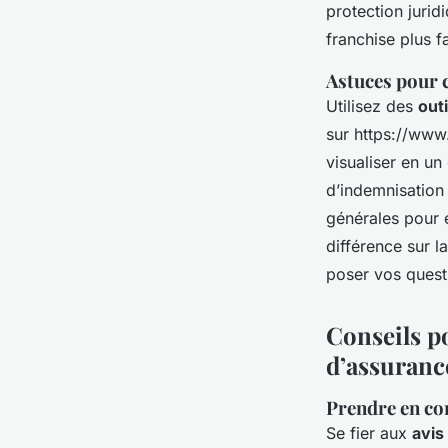
protection jurid
franchise plus f
Astuces pour 
Utilisez des
out
sur https://www
visualiser en un
d’indemnisation
générales pour é
différence sur l
poser vos quest
Conseils po
d’assuranc
Prendre en com
Se fier aux
avis