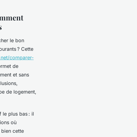
comment
s
cher le bon
ourants ? Cette
.net/comparer-
ermet de
ement et sans
clusions,
ype de logement,
le plus bas : il
tions où
 bien cette