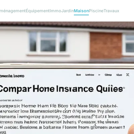
ménagement
Équipement
Immo
Jardin
Maison
Piscine
Travaux