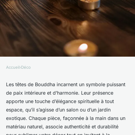
Accueil
›
Déco
DÉCO
Têtes de bouddha :
Les têtes de Bouddha incarnent un symbole puissant
de paix intérieure et d’harmonie. Leur présence
embellissez votre espace avec
apporte une touche d’élégance spirituelle à tout
sérénité
espace, qu’il s’agisse d’un salon ou d’un jardin
exotique. Chaque pièce, façonnée à la main dans un
admin
•
11 juillet 2025
•
4 min de lecture
matériau naturel, associe authenticité et durabilité