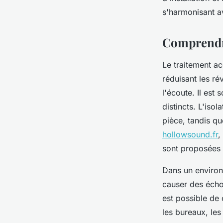
admin
•
3 avril 2025
•
5 min de lecture
s'harmonisant a
Comprendre
Le traitement ac
réduisant les ré
l'écoute. Il est
distincts. L'iso
pièce, tandis que
hollowsound.fr
,
sont proposées 
Dans un environ
causer des échos
est possible de
les bureaux, le