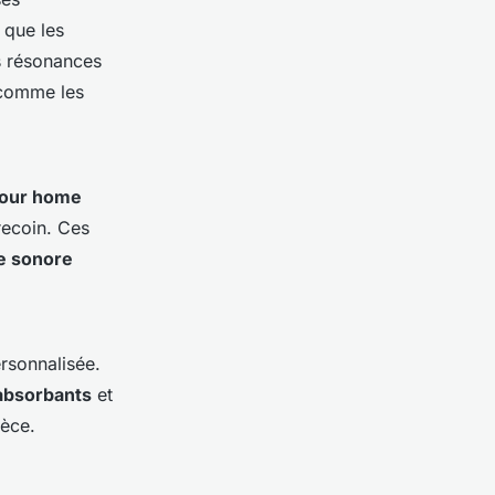
 que les
es résonances
 comme les
pour home
recoin. Ces
e sonore
rsonnalisée.
absorbants
et
ièce.