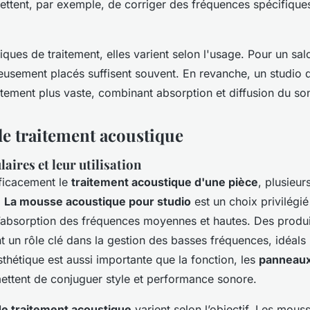
ettent, par exemple, de corriger des fréquences spécifiques
ques de traitement, elles varient selon l'usage. Pour un sa
eusement placés suffisent souvent. En revanche, un studio 
itement plus vaste, combinant absorption et diffusion du so
de traitement acoustique
aires et leur utilisation
ficacement le
traitement acoustique d'une pièce
, plusieur
.
La mousse acoustique pour studio
est un choix privilégi
 l’absorption des fréquences moyennes et hautes. Des prod
t un rôle clé dans la gestion des basses fréquences, idéals
esthétique est aussi importante que la fonction, les
panneaux
ttent de conjuguer style et performance sonore.
e traitement acoustique
varient selon l’objectif. Les mous