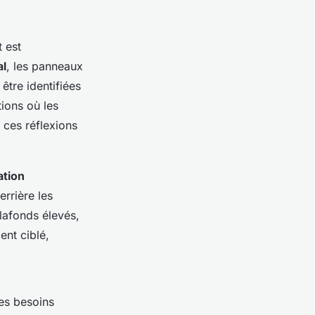
t est
al
, les panneaux
être identifiées
tions où les
 ces réflexions
ation
rrière les
lafonds élevés,
ent ciblé,
les besoins