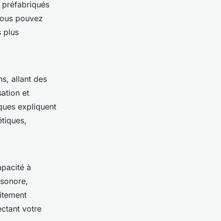
 préfabriqués
 Vous pouvez
 plus
s, allant des
sation et
iques expliquent
étiques,
apacité à
 sonore,
itement
ctant votre