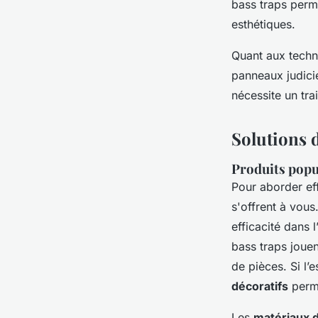
bass traps perm
esthétiques.
Quant aux techni
panneaux judici
nécessite un tra
Solutions 
Produits popul
Pour aborder ef
s'offrent à vous
efficacité dans
bass traps jouen
de pièces. Si l’
décoratifs
perme
Les
matériaux d