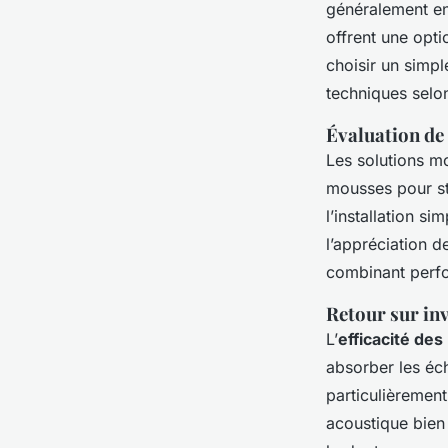
généralement en
offrent une opti
choisir un simp
techniques selon
Évaluation de l
Les solutions m
mousses pour st
l’installation si
l’appréciation d
combinant perfor
Retour sur in
L’
efficacité de
absorber les éc
particulièrement
acoustique bien