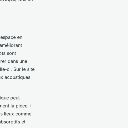
n espace en
 améliorant
pts sont
trer dans une
e-ci. Sur le site
ux acoustiques
ique peut
ent la pièce, il
es lieux comme
bsorptifs et