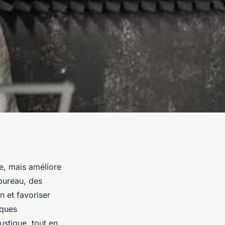
e, mais améliore
 bureau, des
n et favoriser
iques
ustique, tout en