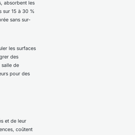
s, absorbent les
s sur 15 à 30 %
brée sans sur-
ler les surfaces
grer des
 salle de
eurs pour des
s et de leur
uences, coûtent