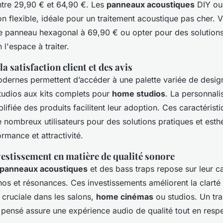
tre 29,90 € et 64,90 €. Les
panneaux acoustiques
DIY ou
on flexible, idéale pour un traitement acoustique pas cher.
le panneau hexagonal à 69,90 € ou opter pour des solutions
 l'espace à traiter.
a satisfaction client et des avis
odernes permettent d’accéder à une palette variée de design
udios aux kits complets pour
home studios
. La personnali
mplifiée des produits facilitent leur adoption. Ces caractérist
e nombreux utilisateurs pour des solutions pratiques et esth
mance et attractivité.
vestissement en matière de qualité sonore
s panneaux acoustiques
et des bass traps repose sur leur c
hos et résonances. Ces investissements améliorent la clarté
 cruciale dans les salons,
home cinémas
ou studios. Un tra
 pensé assure une expérience audio de qualité tout en respe