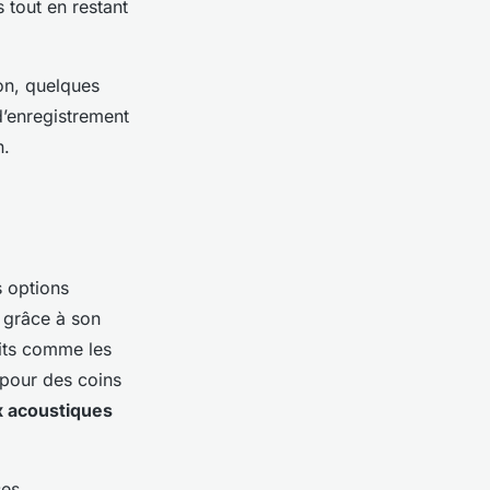
 tout en restant
lon, quelques
d’enregistrement
n.
s options
é grâce à son
uits comme les
 pour des coins
 acoustiques
ses