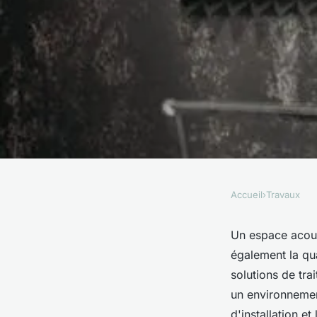
Accueil
›
Travaux
TRAVAUX
Améliorez votre espa
Un espace acous
également la qua
traitement acoustiq
solutions de tra
un environnemen
d'installation e