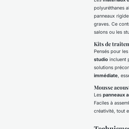
polyuréthanes ab
panneaux rigides
graves. Ce cont
salons ou les st
Kits de trait
Pensés pour les
studio
incluent 
solutions préconf
immédiate
, ess
Mousse acoust
Les
panneaux a
Faciles à assemb
créativité, tout
Techniques