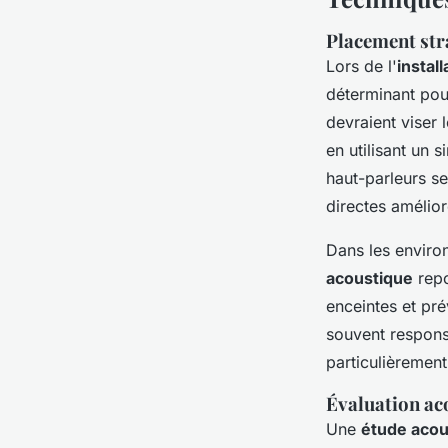
Placement stra
Lors de l'
instal
déterminant pou
devraient viser 
en utilisant un 
haut-parleurs se
directes amélior
Dans les envir
acoustique
repo
enceintes et pré
souvent respons
particulièremen
Évaluation ac
Une
étude acou