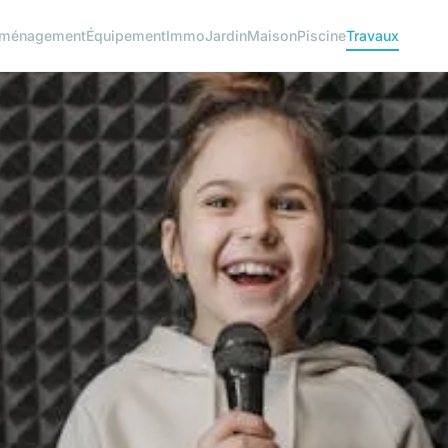
ménagement
Équipement
Immo
Jardin
Maison
Piscine
Travaux