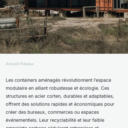
Accueil
›
Travaux
TRAVAUX
Les containers aménagés :
Les containers aménagés révolutionnent l’espace
modulaire en alliant robustesse et écologie. Ces
innovation et durabilité à
structures en acier corten, durables et adaptables,
votre portée
offrent des solutions rapides et économiques pour
créer des bureaux, commerces ou espaces
admin
•
23 mai 2025
•
4 min de lecture
événementiels. Leur recyclabilité et leur faible