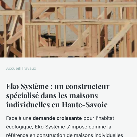
Accueil
›
Travaux
TRAVAUX
Eko Système : un constructeur
Découvrez Eko système :
spécialisé dans les maisons
constructeur innovant en
individuelles en Haute-Savoie
Haute-Savoie
Face à une
demande croissante
pour l'habitat
Auberte
•
02/05/2026 16:09
•
8 min de lecture
écologique, Eko Système s'impose comme la
référence en construction de maisons individuelles