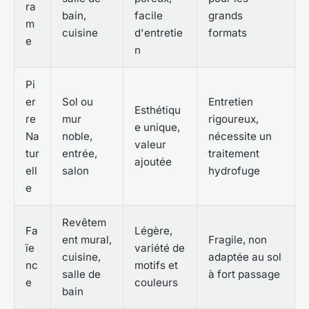
ra
bain,
facile
grands
m
cuisine
d'entretie
formats
e
n
Pi
er
Sol ou
Entretien
Esthétiqu
re
mur
rigoureux,
e unique,
Na
noble,
nécessite un
valeur
tur
entrée,
traitement
ajoutée
ell
salon
hydrofuge
e
Revêtem
Fa
Légère,
ent mural,
Fragile, non
ïe
variété de
cuisine,
adaptée au sol
nc
motifs et
salle de
à fort passage
e
couleurs
bain