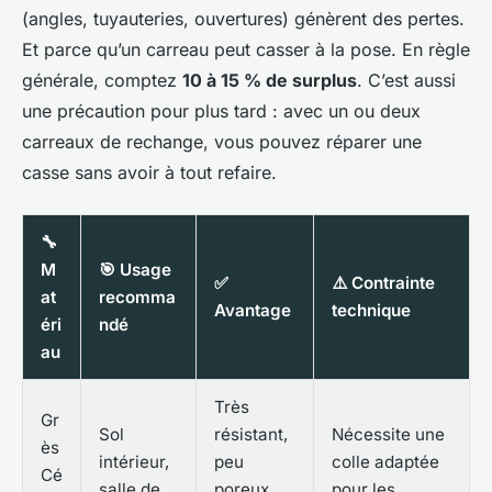
(angles, tuyauteries, ouvertures) génèrent des pertes.
Et parce qu’un carreau peut casser à la pose. En règle
générale, comptez
10 à 15 % de surplus
. C’est aussi
une précaution pour plus tard : avec un ou deux
carreaux de rechange, vous pouvez réparer une
casse sans avoir à tout refaire.
🔧
M
🎯 Usage
✅
⚠️ Contrainte
at
recomma
Avantage
technique
éri
ndé
au
Très
Gr
Sol
résistant,
Nécessite une
ès
intérieur,
peu
colle adaptée
Cé
salle de
poreux,
pour les