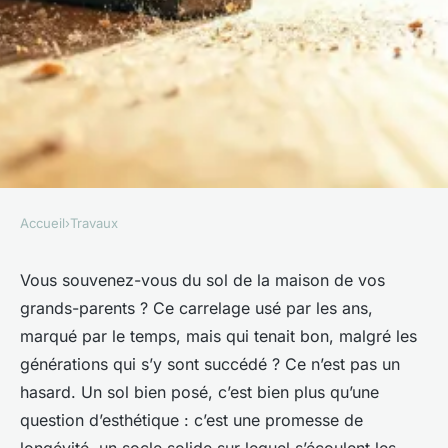
Accueil
›
Travaux
TRAVAUX
Top artisans carreleurs à
Vous souvenez-vous du sol de la maison de vos
grands-parents ? Ce carrelage usé par les ans,
Annecy pour vos projets de
marqué par le temps, mais qui tenait bon, malgré les
rénovation
générations qui s’y sont succédé ? Ce n’est pas un
hasard. Un sol bien posé, c’est bien plus qu’une
Auberte
•
22/05/2026 09:40
•
12 min de lecture
question d’esthétique : c’est une promesse de