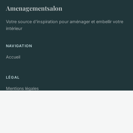
Amenagementsalon
Votre source d'inspiration pour aménager et embellir votre
intérieur
NAVIGATION
Accueil
LÉGAL
Mentions légales
Contact
© 2026 Amenagementsalon. Tous droits réservés.