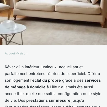
Accueil
›
Maison
MAISON
Ménage à domicile à lille :
Rêver d’un intérieur lumineux, accueillant et
parfaitement entretenu n’a rien de superficiel. Offrir à
inspiration, organisation et
son logement
l’éclat du propre
grâce à des
services
astuces pour une maison
de ménage à domicile à Lille
n’a jamais été aussi
impeccable
accessible, quelle que soit la configuration ou le style
de vie. Des
prestations sur mesure
jusqu’à
admin
•
13 janvier 2026
•
6 min de lecture