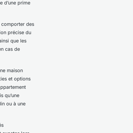
se d’une prime
t comporter des
tion précise du
ainsi que les
en cas de
 une maison
ies et options
appartement
is qu’une
din ou à une
és