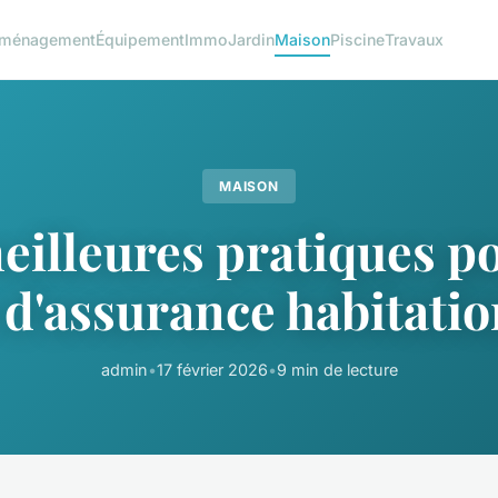
ménagement
Équipement
Immo
Jardin
Maison
Piscine
Travaux
MAISON
eilleures pratiques p
 d'assurance habitatio
admin
•
17 février 2026
•
9 min de lecture