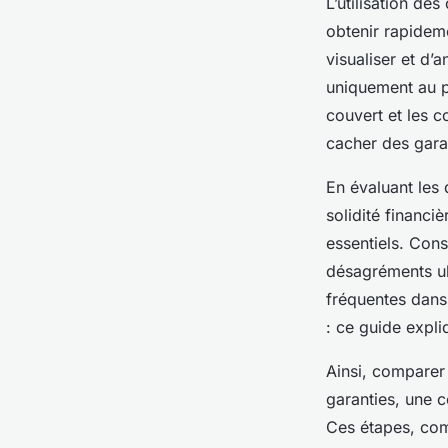
L’utilisation de
obtenir rapidem
visualiser et d’
uniquement au pr
couvert et les 
cacher des garan
En évaluant les 
solidité financiè
essentiels. Cons
désagréments ult
fréquentes dans
: ce guide expli
Ainsi, comparer 
garanties, une c
Ces étapes, com