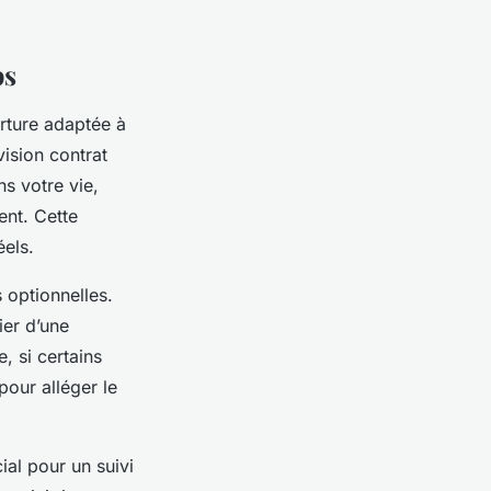
ps
erture adaptée à
vision contrat
s votre vie,
nt. Cette
éels.
 optionnelles.
ier d’une
, si certains
pour alléger le
ial pour un suivi