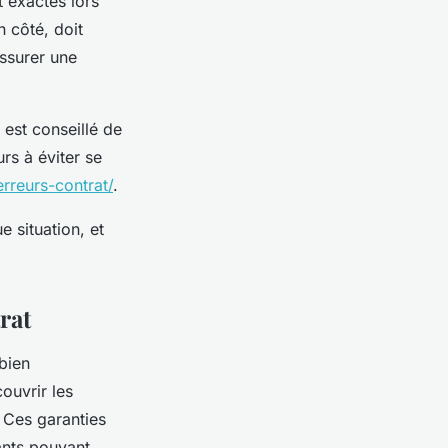
t exactes lors
n côté, doit
assurer une
 est conseillé de
urs à éviter se
rreurs-contrat/
.
e situation, et
rat
 bien
ouvrir les
. Ces garanties
ants pouvant