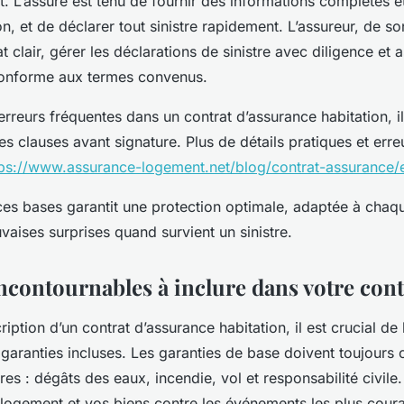
 L’assuré est tenu de fournir des informations complètes e
on, et de déclarer tout sinistre rapidement. L’assureur, de so
at clair, gérer les déclarations de sinistre avec diligence et 
conforme aux termes convenus.
erreurs fréquentes dans un contrat d’assurance habitation, il
les clauses avant signature. Plus de détails pratiques et erre
tps://www.assurance-logement.net/blog/contrat-assurance/e
 ces bases garantit une protection optimale, adaptée à chaqu
vaises surprises quand survient un sinistre.
ncontournables à inclure dans votre cont
ription d’un contrat d’assurance habitation, il est crucial de
aranties incluses. Les garanties de base doivent toujours c
tres : dégâts des eaux, incendie, vol et responsabilité civile
 logement et vos biens contre les événements les plus cour