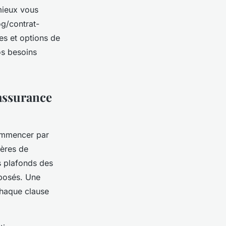
mieux vous
og/contrat-
es et options de
os besoins
 assurance
commencer par
tères de
s plafonds des
oposés. Une
chaque clause