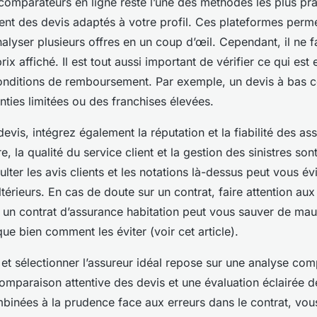
s comparateurs en ligne reste l’une des méthodes les plus pr
ent des devis adaptés à votre profil. Ces plateformes perm
analyser plusieurs offres en un coup d’œil. Cependant, il ne f
ix affiché. Il est tout aussi important de vérifier ce qui est
conditions de remboursement. Par exemple, un devis à bas c
ties limitées ou des franchises élevées.
devis, intégrez également la réputation et la fiabilité des as
re, la qualité du service client et la gestion des sinistres son
ulter les avis clients et les notations là-dessus peut vous év
érieurs. En cas de doute sur un contrat, faire attention aux
 un contrat d’assurance habitation peut vous sauver de mau
que bien comment les éviter (voir cet article).
et sélectionner l’assureur idéal repose sur une analyse com
omparaison attentive des devis et une évaluation éclairée de 
binées à la prudence face aux erreurs dans le contrat, vou