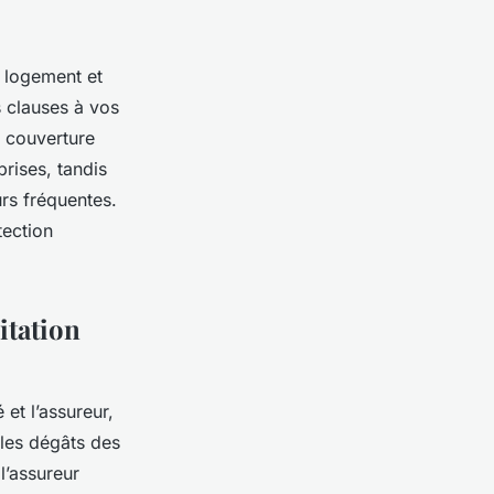
e logement et
s clauses à vos
e couverture
prises, tandis
urs fréquentes.
tection
itation
et l’assureur,
 les dégâts des
l’assureur