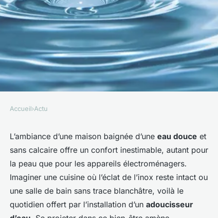
Accueil
›
Actu
ACTU
Prix adoucisseur d'eau :
L’ambiance d’une maison baignée d’une
eau douce
et
sans calcaire offre un confort inestimable, autant pour
comprendre, comparer et
la peau que pour les appareils électroménagers.
optimiser votre budget
Imaginer une cuisine où l’éclat de l’inox reste intact ou
une salle de bain sans trace blanchâtre, voilà le
admin
•
21 janvier 2026
•
6 min de lecture
quotidien offert par l’installation d’un
adoucisseur