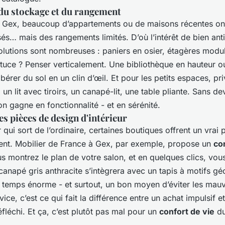
du stockage et du rangement
 Gex, beaucoup d’appartements ou de maisons récentes on
és… mais des rangements limités. D’où l’intérêt de bien ant
olutions sont nombreuses : paniers en osier, étagères modul
stuce ? Penser verticalement. Une bibliothèque en hauteur 
bérer du sol en un clin d’œil. Et pour les petits espaces, priv
 un lit avec tiroirs, un canapé-lit, une table pliante. Sans d
on gagne en fonctionnalité - et en sérénité.
s pièces de design d'intérieur
 qui sort de l’ordinaire, certaines boutiques offrent un vrai p
nt. Mobilier de France à Gex, par exemple, propose un
co
s montrez le plan de votre salon, et en quelques clics, vo
anapé gris anthracite s’intègrera avec un tapis à motifs gé
e temps énorme - et surtout, un bon moyen d’éviter les mauv
ice, c’est ce qui fait la différence entre un achat impulsif e
léchi. Et ça, c’est plutôt pas mal pour un
confort de vie
du