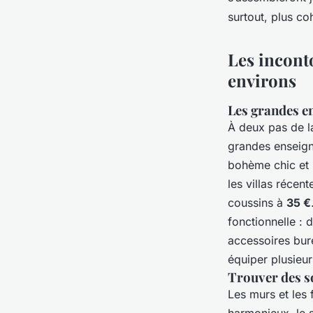
Aubine
•
26/02/2026 12:01
•
8 min de lecture
surtout, plus co
Les inconto
environs
Les grandes en
À deux pas de l
grandes enseign
bohème chic et 
les villas récen
coussins à
35 €
fonctionnelle : 
accessoires bu
équiper plusieur
Trouver des s
Les murs et les 