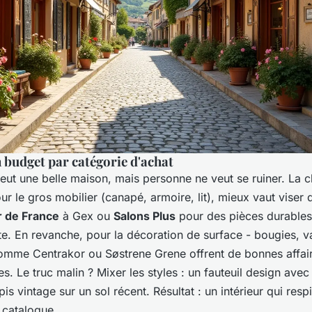
 budget par catégorie d'achat
ut une belle maison, mais personne ne veut se ruiner. La c
ur le gros mobilier (canapé, armoire, lit), mieux vaut viser
r de France
à Gex ou
Salons Plus
pour des pièces durables
te. En revanche, pour la décoration de surface - bougies, va
mme Centrakor ou Søstrene Grene offrent de bonnes affair
s. Le truc malin ? Mixer les styles : un fauteuil design ave
is vintage sur un sol récent. Résultat : un intérieur qui resp
 catalogue.