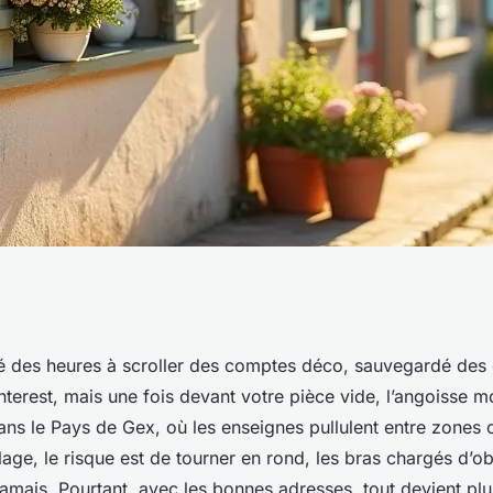
eures boutiques
 des heures à scroller des comptes déco, sauvegardé des 
interest, mais une fois devant votre pièce vide, l’angoisse m
e Gex
s le Pays de Gex, où les enseignes pullulent entre zones 
lage, le risque est de tourner en rond, les bras chargés d’ob
amais. Pourtant, avec les bonnes adresses, tout devient plus