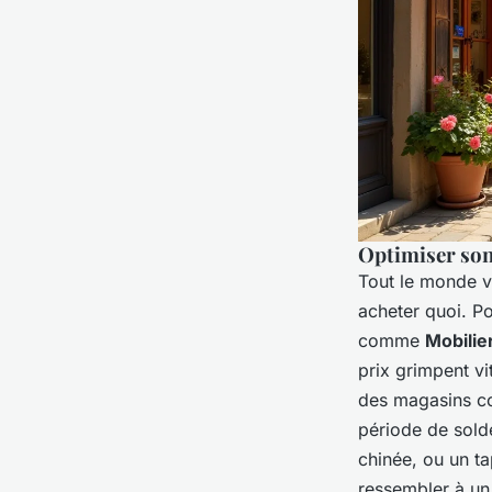
Optimiser son
Tout le monde ve
acheter quoi. Po
comme
Mobilie
prix grimpent vi
des magasins co
période de solde
chinée, ou un tap
ressembler à un