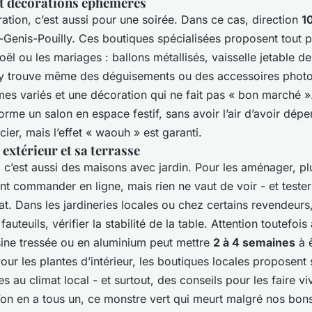
 et décorations éphémères
ration, c’est aussi pour une soirée. Dans ce cas, direction
1
-Genis-Pouilly. Ces boutiques spécialisées proposent tout p
oël ou les mariages : ballons métallisés, vaisselle jetable d
y trouve même des déguisements ou des accessoires photo
mes variés et une décoration qui ne fait pas « bon marché »
orme un salon en espace festif, sans avoir l’air d’avoir dép
cier, mais l’effet « waouh » est garanti.
extérieur et sa terrasse
c’est aussi des maisons avec jardin. Pour les aménager, pl
nt commander en ligne, mais rien ne vaut de voir - et tester
at. Dans les jardineries locales ou chez certains revendeurs
 fauteuils, vérifier la stabilité de la table. Attention toutefois
ine tressée ou en aluminium peut mettre
2 à 4 semaines
à ê
Pour les plantes d’intérieur, les boutiques locales proposent
 au climat local - et surtout, des conseils pour les faire viv
’on en a tous un, ce monstre vert qui meurt malgré nos bons