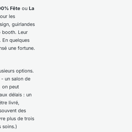
00% Fête
ou
La
our les
esign, guirlandes
 booth. Leur
. En quelques
ensé une fortune.
usieurs options.
 - un salon de
, on peut
 aux délais : un
tre livré,
 souvent des
re plus de trois
 soins.)