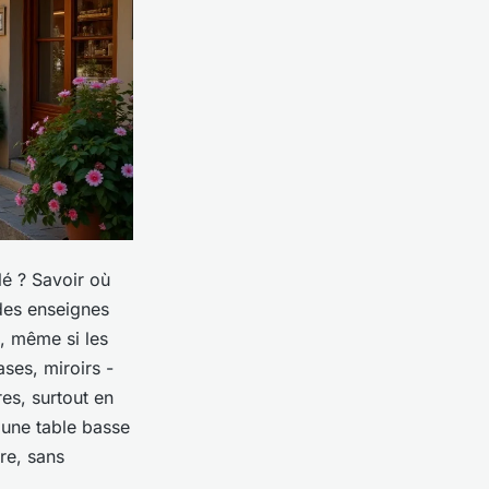
lé ? Savoir où
 des enseignes
, même si les
ses, miroirs -
es, surtout en
c une table basse
ire, sans