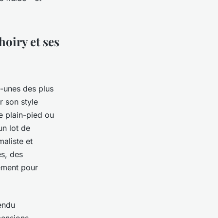
hoiry et ses
s-unes des plus
r son style
e plain-pied ou
n lot de
aliste et
és, des
cement pour
rendu