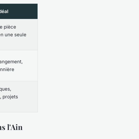
déal
e pièce
n une seule
 rangement,
nnière
ques,
, projets
s l'Ain