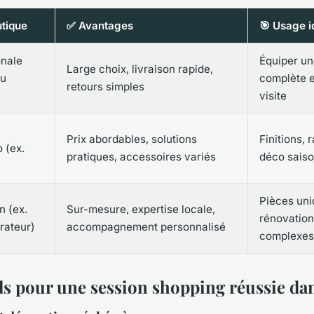
utique
✅ Avantages
🎯 Usage i
onale
Équiper un
Large choix, livraison rapide,
du
complète e
retours simples
visite
Prix abordables, solutions
Finitions,
 (ex.
pratiques, accessoires variés
déco saiso
Pièces uni
n (ex.
Sur-mesure, expertise locale,
rénovation
orateur)
accompagnement personnalisé
complexes
ls pour une session shopping réussie dan