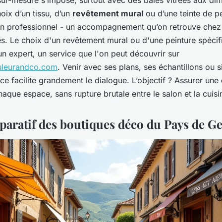
sur-mesure s’impose, surtout avec des baies vitrées aux di
oix d’un tissu, d’un
revêtement mural
ou d’une teinte de 
’un professionnel - un accompagnement qu’on retrouve chez
es. Le choix d'un revêtement mural ou d'une peinture spéc
un expert, un service que l'on peut découvrir sur
uleurandco.com
. Venir avec ses plans, ses échantillons ou
ce facilite grandement le dialogue. L’objectif ? Assurer une
aque espace, sans rupture brutale entre le salon et la cuisi
aratif des boutiques déco du Pays de G