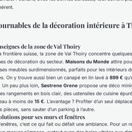
hérent.
urnables de la décoration intérieure à T
seignes de la zone de Val Thoiry
a frontière suisse, la zone de Val Thoiry concentre quelque
es de décoration du secteur.
Maisons du Monde
attire pou
ses meubles surdimensionnés, parfaits pour les intérieurs d
tes. On y trouve aussi bien un canapé en lin lavé à
899 €
qu’u
. Un peu plus loin,
Søstrene Grene
propose une déco minim
des rangements en bois clair, des ustensiles de cuisine épur
reau à moins de
15 €
. L’avantage ? Profiter d’un seul dépla
s pièces, sans sauter d’un parking à l’autre.
olutions pour ses murs et fenêtres
fenêtres, c’est ce qui fait ou défait une ambiance. Pour un 