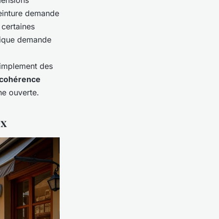
mensions
peinture demande
 certaines
ifique demande
 simplement des
cohérence
ne ouverte.
ex