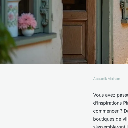
Accueil
›
Maison
MAISON
Découvrez les meill
Vous avez passé
d’inspirations P
déco dans le Pays d
commencer ? Dan
boutiques de vil
s’assembleront j