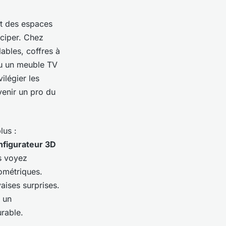
t des espaces
iciper. Chez
ables, coffres à
ou un meuble TV
ilégier les
evenir un pro du
lus :
nfigurateur 3D
us voyez
ométriques.
aises surprises.
t un
rable.