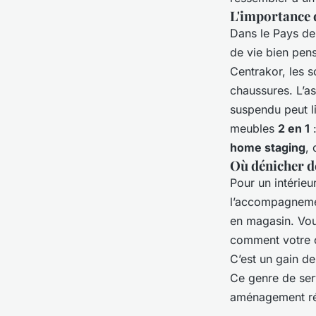
L'importance 
Dans le Pays de
de vie bien pens
Centrakor, les s
chaussures. L’a
suspendu peut li
meubles
2 en 1
:
home staging
, 
Où dénicher de
Pour un intérieur
l’accompagneme
en magasin. Vou
comment votre c
C’est un gain d
Ce genre de serv
aménagement réf