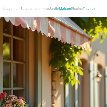
ménagement
Équipement
Immo
Jardin
Maison
Piscine
Travaux