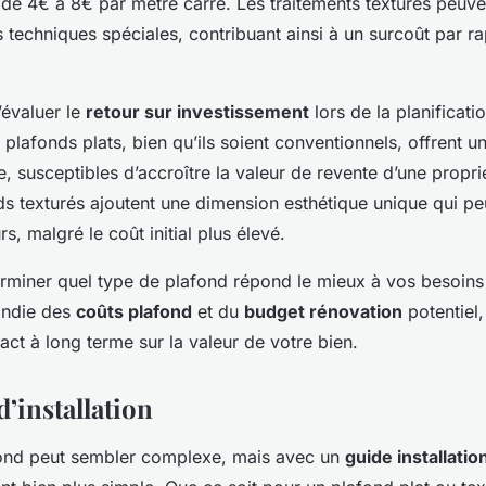
 de 4€ à 8€ par mètre carré. Les traitements texturés peuve
 techniques spéciales, contribuant ainsi à un surcoût par r
d’évaluer le
retour sur investissement
lors de la planificati
s plafonds plats, bien qu’ils soient conventionnels, offrent 
, susceptibles d’accroître la valeur de revente d’une propri
ds texturés ajoutent une dimension esthétique unique qui pe
s, malgré le coût initial plus élevé.
rminer quel type de plafond répond le mieux à vos besoins
ondie des
coûts plafond
et du
budget rénovation
potentiel,
ct à long terme sur la valeur de votre bien.
’installation
afond peut sembler complexe, mais avec un
guide installatio