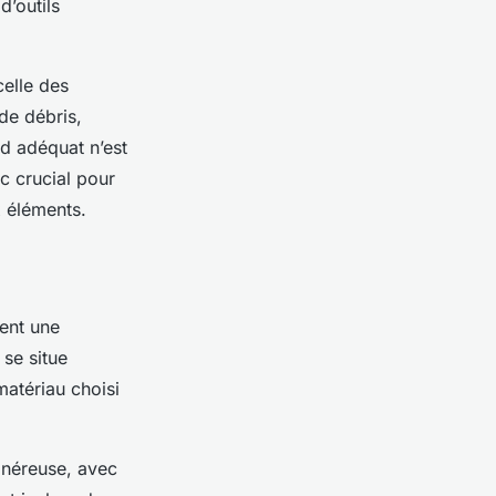
d’outils
celle des
 de débris,
d adéquat n’est
c crucial pour
x éléments.
ent une
 se situe
matériau choisi
onéreuse, avec