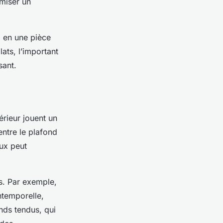
miser un
 en une pièce
ats, l’important
sant.
térieur jouent un
entre le plafond
aux peut
s. Par exemple,
ntemporelle,
nds tendus, qui