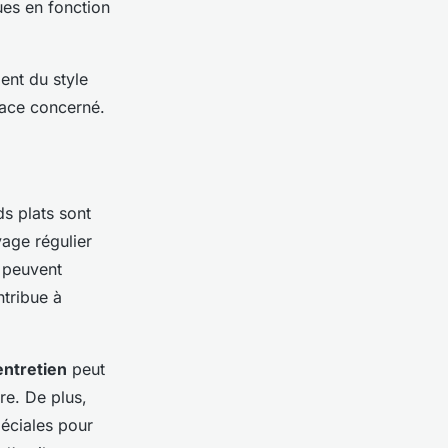
ues en fonction
ent du style
pace concerné.
ds plats sont
yage régulier
i peuvent
ntribue à
entretien
peut
re. De plus,
péciales pour