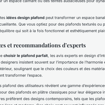
ur un espace calmant ou des teintes audacieuses pour dyna
ntes
idées design plafond
peut transformer un espace banal
cueillante. Que vous optiez pour des plafonds texturés ou pl
équilibre qui soit à la fois fonctionnel et esthétiquement plai
s et recommandations d’experts
 de
choisir le plafond parfait
, les avis experts en design d’in
s designers insistent souvent sur l’importance de l’harmonie 
’intérieur, soulignant que le choix des couleurs et des matéri
t transformer l’espace.
 plafond des utilisateurs révèlent une gamme d’expérience
pour des plafonds en plâtre classiques pour leur élégance i
res préfèrent des designs contemporains, tels que les plafo