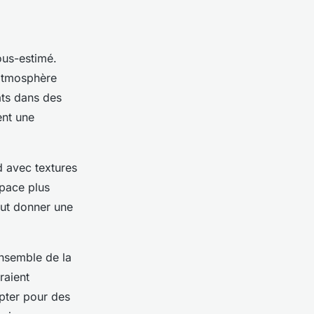
ous-estimé.
’atmosphère
ats dans des
ent une
d avec textures
space plus
eut donner une
ensemble de la
raient
opter pour des