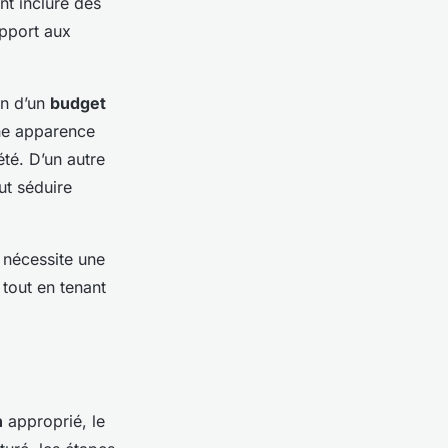
nt inclure des
apport aux
on d’un
budget
une apparence
été. D’un autre
ut séduire
 nécessite une
 tout en tenant
n
approprié, le