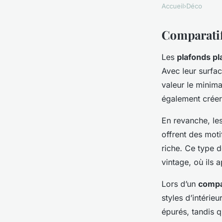
Accueil
›
Déco
Comparatif 
Les
plafonds pl
Avec leur surfac
valeur le minima
également créer 
En revanche, le
offrent des moti
riche. Ce type 
vintage, où ils 
Lors d’un
compa
styles d’intérie
épurés, tandis 