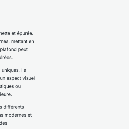
nette et épurée.
ernes, mettant en
 plafond peut
érées.
 uniques. Ils
 un aspect visuel
stiques ou
ieure.
s différents
gns modernes et
 des