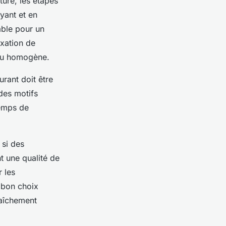
turé, les étapes
oyant et en
able pour un
fixation de
ndu homogène.
urant doit être
des motifs
emps de
 si des
nt une qualité de
r les
n bon choix
raîchement