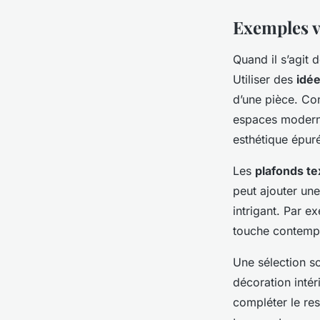
Exemples vi
Quand il s’agit 
Utiliser des
idée
d’une pièce. Con
espaces moderne
esthétique épur
Les
plafonds te
peut ajouter une
intrigant. Par 
touche contempo
Une sélection so
décoration intér
compléter le res