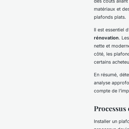
des coûts allant
matériaux et des
plafonds plats.
Il est essentiel 
rénovation
. Le
nette et moderne
côté, les plafon
certains acheteur
En résumé, déte
analyse approf
compte de l’impa
Processus d
Installer un pl