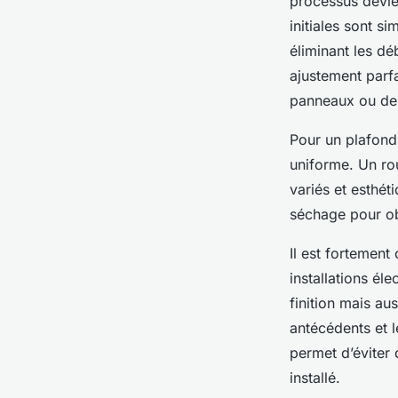
processus devien
initiales sont si
éliminant les dé
ajustement parf
panneaux ou de 
Pour un plafond 
uniforme. Un rou
variés et esthét
séchage pour obt
Il est fortement
installations él
finition mais aus
antécédents et l
permet d’éviter
installé.