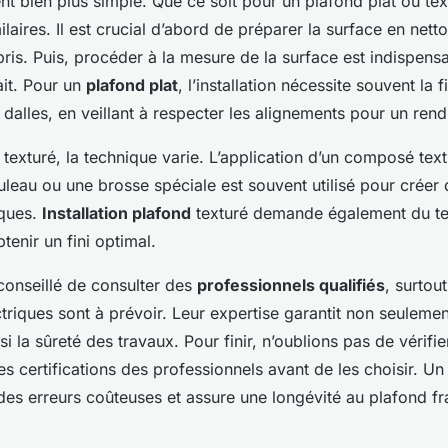
t bien plus simple. Que ce soit pour un plafond plat ou tex
milaires. Il est crucial d’abord de préparer la surface en nett
bris. Puis, procéder à la mesure de la surface est indispens
ait. Pour un
plafond plat
, l’installation nécessite souvent la 
dalles, en veillant à respecter les alignements pour un re
texturé, la technique varie. L’application d’un composé text
leau ou une brosse spéciale est souvent utilisé pour créer 
iques.
Installation plafond
texturé demande également du t
enir un fini optimal.
 conseillé de consulter des
professionnels qualifiés
, surtout
ectriques sont à prévoir. Leur expertise garantit non seuleme
si la sûreté des travaux. Pour finir, n’oublions pas de vérifie
es certifications des professionnels avant de les choisir. U
 des erreurs coûteuses et assure une longévité au plafond f