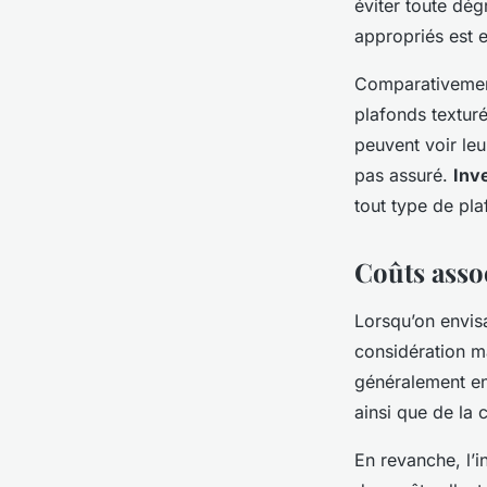
éviter toute dég
appropriés est e
Comparativement,
plafonds texturé
peuvent voir le
pas assuré.
Inve
tout type de pla
Coûts assoc
Lorsqu’on envis
considération m
généralement ent
ainsi que de la 
En revanche, l’i