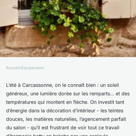
Accueil
›
Équipement
ÉQUIPEMENT
Meilleures options pour un
L’été à Carcassonne, on le connaît bien : un soleil
généreux, une lumière dorée sur les remparts… et des
confort thermique à
températures qui montent en flèche. On investit tant
Carcassonne
d’énergie dans la décoration d’intérieur - les teintes
douces, les matières naturelles, l’agencement parfait
Fabien
•
19/03/2026 18:24
•
8 min de lecture
du salon - qu’il est frustrant de voir tout ce travail