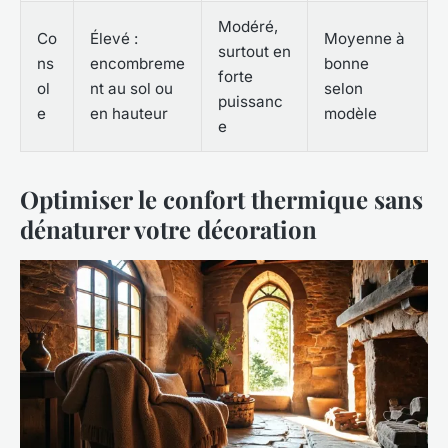
Modéré,
Co
Élevé :
Moyenne à
surtout en
ns
encombreme
bonne
forte
ol
nt au sol ou
selon
puissanc
e
en hauteur
modèle
e
Optimiser le confort thermique sans
dénaturer votre décoration