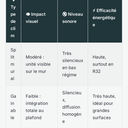
Ty
⚡ Efficacité
pe
👁️ Impact
🔇 Niveau
énergétiqu
de
visuel
sonore
e
cli
m
Sp
Très
lit
Modéré :
Haute,
silencieux
m
unité visible
surtout en
en bas
ur
sur le mur
R32
régime
al
Silencieu
Ga
Faible :
Très haute,
x,
in
intégration
idéal pour
diffusion
ab
totale au
grandes
homogèn
le
plafond
surfaces
e