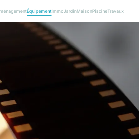
ménagement
Équipement
Immo
Jardin
Maison
Piscine
Travaux