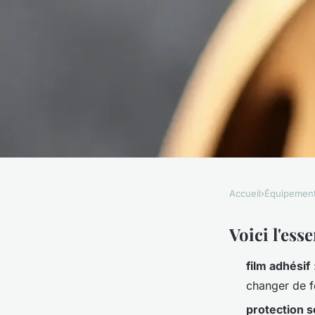
Accueil
›
Équipemen
ÉQUIPEMENT
Les meilleurs films 
Voici l'esse
film adhésif
vos exigences
changer de f
protection s