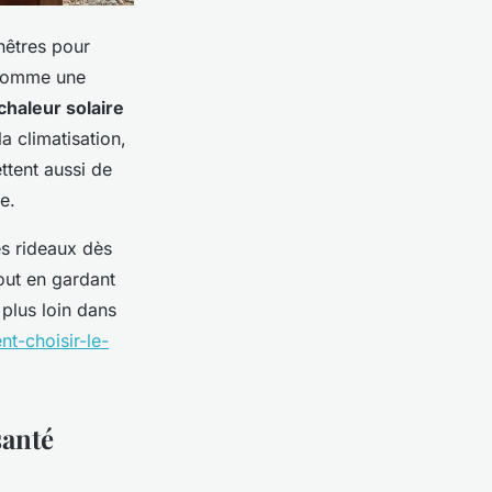
nêtres pour
t comme une
chaleur solaire
a climatisation,
ttent aussi de
e.
es rideaux dès
tout en gardant
 plus loin dans
t-choisir-le-
santé