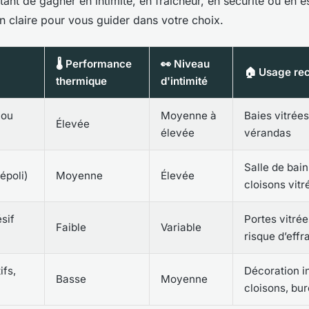
rtant de gagner en intimité, en fraîcheur, en sécurité ou en e
 claire pour vous guider dans votre choix.
🌡️ Performance
👀 Niveau
m
🏠 Usage r
thermique
d'intimité
 ou
Moyenne à
Baies vitrées
Élevée
élevée
vérandas
Salle de bain
époli)
Moyenne
Élevée
cloisons vitr
sif
Portes vitrée
Faible
Variable
risque d’effr
ifs,
Décoration in
Basse
Moyenne
)
cloisons, bu