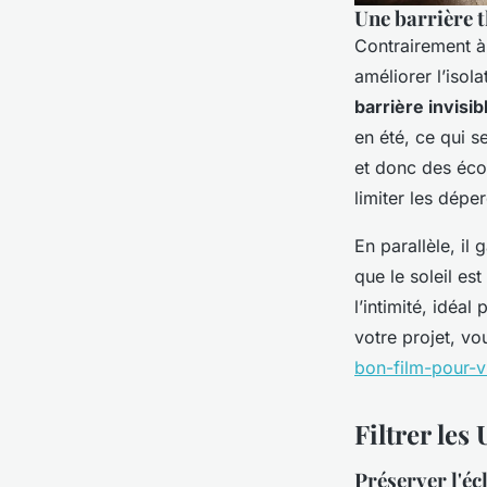
Une barrière 
Contrairement à 
améliorer l’isol
barrière invisib
en été, ce qui s
et donc des éco
limiter les dépe
En parallèle, il
que le soleil es
l’intimité, idéa
votre projet, v
bon-film-pour-v
Filtrer les
Préserver l'éc