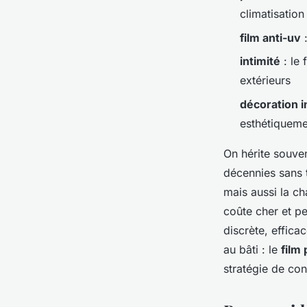
Fabien
•
31/03/2026 10:05
•
10 min de lecture
climatisation
film anti-uv
:
intimité
: le 
extérieurs
décoration i
esthétiqueme
On hérite souven
décennies sans t
mais aussi la ch
coûte cher et p
discrète, effica
au bâti : le
film
stratégie de con