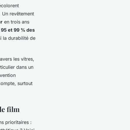
écolorent
s. Un revêtement
ur
en trois ans
e
95 et 99 % des
 la durabilité de
vers les vitres,
ticulier dans un
évention
 compte, surtout
e film
 prioritaires :