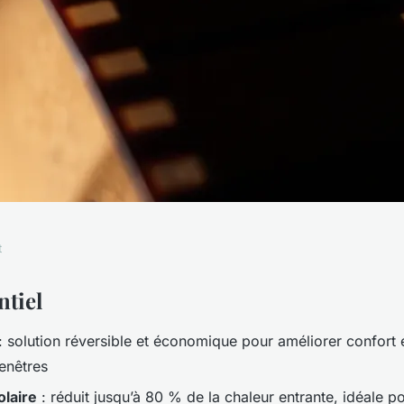
t
pour vitrage selon
ntiel
: solution réversible et économique pour améliorer confort e
enêtres
olaire
: réduit jusqu’à 80 % de la chaleur entrante, idéale pou