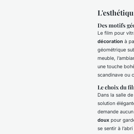
L'esthétiqu
Des motifs gé
Le film pour vit
décoration
à pa
géométrique sub
meuble, l’ambia
une touche bohè
scandinave ou 
Le choix du fi
Dans la salle de
solution élégant
demande aucun ent
doux
pour garde
se sentir à l’abr