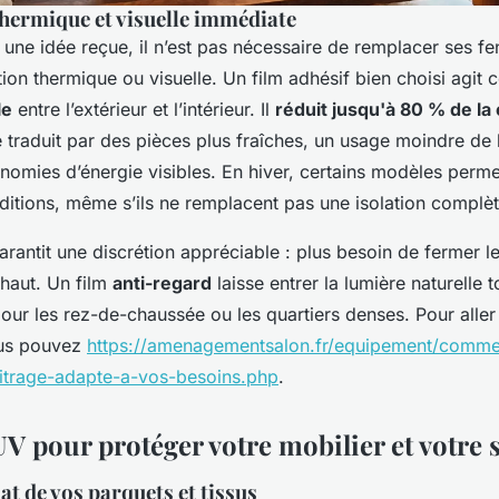
thermique et visuelle immédiate
une idée reçue, il n’est pas nécessaire de remplacer ses fe
ation thermique ou visuelle. Un film adhésif bien choisi agi
le
entre l’extérieur et l’intérieur. Il
réduit jusqu'à 80 % de la 
e traduit par des pièces plus fraîches, un usage moindre de l
nomies d’énergie visibles. En hiver, certains modèles perme
rditions, même s’ils ne remplacent pas une isolation complèt
 garantit une discrétion appréciable : plus besoin de fermer l
t haut. Un film
anti-regard
laisse entrer la lumière naturelle 
l pour les rez-de-chaussée ou les quartiers denses. Pour aller
ous pouvez
https://amenagementsalon.fr/equipement/commen
itrage-adapte-a-vos-besoins.php
.
 UV pour protéger votre mobilier et votre 
lat de vos parquets et tissus