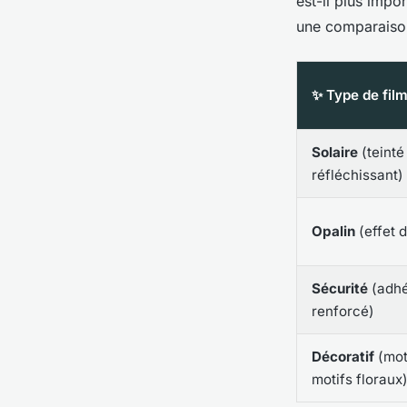
est-il plus impo
une comparaison
✨ Type de fil
Solaire
(teinté
réfléchissant)
Opalin
(effet d
Sécurité
(adhé
renforcé)
Décoratif
(mot
motifs floraux