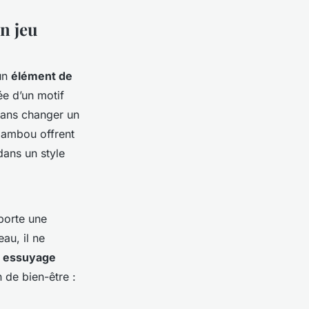
on jeu
 un
élément de
ée d’un motif
sans changer un
bambou offrent
dans un style
pporte une
au, il ne
n
essuyage
 de bien-être :