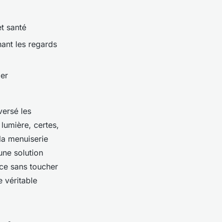
t santé
hant les regards
mer
versé les
lumière, certes,
 la menuiserie
une solution
èce sans toucher
e véritable