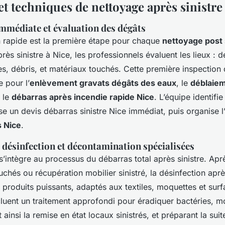
t techniques de nettoyage après sinistre
immédiate et évaluation des dégâts
n rapide est la première étape pour chaque
nettoyage post 
rès sinistre à Nice, les professionnels évaluent les lieux : d
s, débris, et matériaux touchés. Cette première inspection 
 pour l’
enlèvement gravats dégâts des eaux
, le
déblaiem
 le
débarras après incendie rapide Nice
. L’équipe identifi
se un devis débarras sinistre Nice immédiat, puis organise l
s Nice
.
 désinfection et décontamination spécialisées
s’intègre au processus du débarras total après sinistre. Apr
chés ou récupération mobilier sinistré, la désinfection après
 produits puissants, adaptés aux textiles, moquettes et surf
cluent un traitement approfondi pour éradiquer bactéries, mo
 ainsi la remise en état locaux sinistrés, et préparant la sui