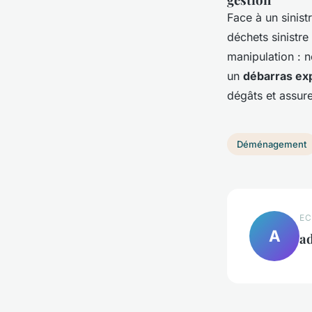
Face à un sinist
déchets sinistre 
manipulation : n
un
débarras exp
dégâts et assure
Déménagement
EC
A
a