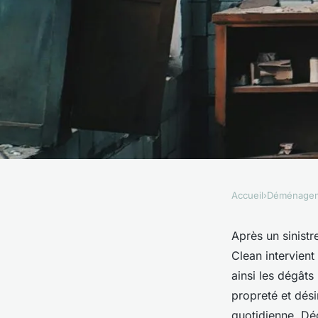
Accueil
›
Déménage
DÉMÉNAGEMENT
Débarras après sinis
Après un sinistr
Clean intervient
rétablissez votre esp
ainsi les dégât
propreté et dési
quotidienne. Dé