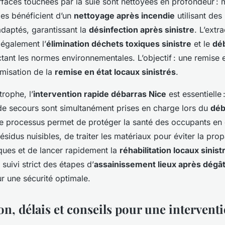
urfaces touchées par la suie sont nettoyées en profondeur : 
les bénéficient d’un
nettoyage après incendie
utilisant de
adaptés, garantissant la
désinfection après sinistre
. L’extr
 également l’
élimination déchets toxiques sinistre
et le
déb
ctant les normes environnementales. L’objectif : une remise 
imisation de la
remise en état locaux sinistrés
.
rophe, l’
intervention rapide débarras Nice
est essentielle
de secours sont simultanément prises en charge lors du
déb
e processus permet de protéger la santé des occupants en
ésidus nuisibles, de traiter les matériaux pour éviter la pro
ques et de lancer rapidement la
réhabilitation locaux sinist
 suivi strict des étapes d’
assainissement lieux après dégâ
r une sécurité optimale.
n, délais et conseils pour une interventi