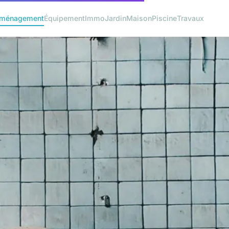
ménagement
Équipement
Immo
Jardin
Maison
Piscine
Travaux