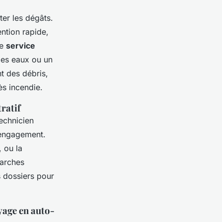
ter les dégâts.
ention rapide,
le
service
des eaux ou un
nt des débris,
ès incendie.
ratif
technicien
s engagement.
 ou la
marches
s dossiers pour
yage en auto-