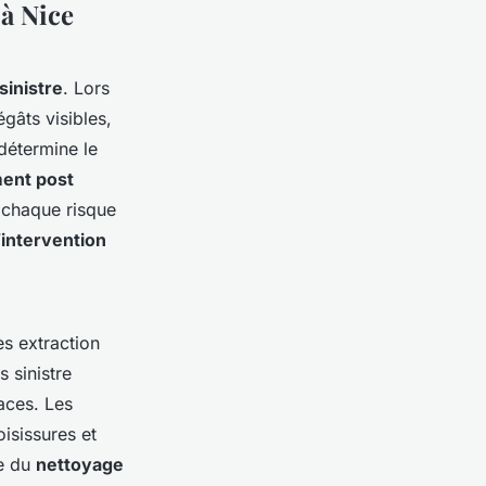
 à Nice
sinistre
. Lors
égâts visibles,
détermine le
ent post
e chaque risque
’
intervention
ès extraction
 sinistre
aces. Les
isissures et
te du
nettoyage