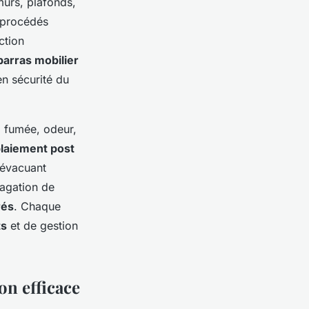
murs, plafonds,
s procédés
action
arras mobilier
en sécurité du
 : fumée, odeur,
laiement post
 évacuant
pagation de
rés
. Chaque
ts
et de gestion
on efficace