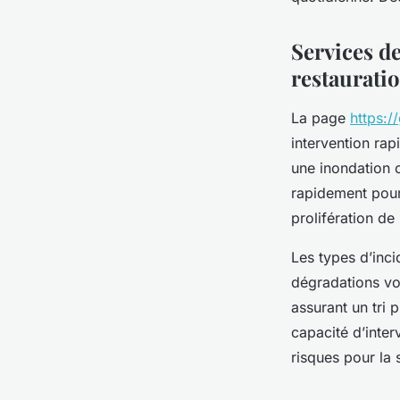
admin
•
7 septembre 2025
•
4 min de lecture
Services de
restauratio
La page
https:/
intervention rap
une inondation o
rapidement pour 
prolifération d
Les types d’inc
dégradations vol
assurant un tri
capacité d’inter
risques pour la 