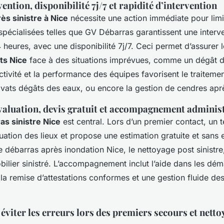
vention, disponibilité 7j/7 et rapidité d’intervention
ès sinistre à Nice
nécessite une action immédiate pour limi
spécialisées telles que GV Débarras garantissent une interv
heures, avec une disponibilité 7j/7. Ceci permet d’assurer 
ts Nice
face à des situations imprévues, comme un dégât 
ctivité et la performance des équipes favorisent le traiteme
avats dégâts des eaux, ou encore la gestion de cendres apr
valuation, devis gratuit et accompagnement administ
as sinistre Nice
est central. Lors d’un premier contact, un 
uation des lieux et propose une estimation gratuite et san
 débarras après inondation Nice, le nettoyage post sinistre,
bilier sinistré. L’accompagnement inclut l’aide dans les dé
 la remise d’attestations conformes et une gestion fluide de
éviter les erreurs lors des premiers secours et netto