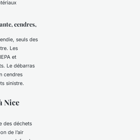
atériaux
ante, cendres,
endie, seuls des
tre. Les
 HEPA et
s. Le débarras
on cendres
s sinistre.
à Nice
e des déchets
on de l’air