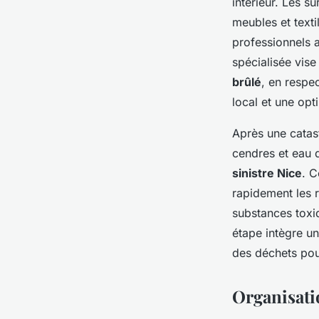
intérieur. Les s
meubles et texti
professionnels 
spécialisée vise
brûlé
, en respe
local et une opt
Après une catast
cendres et eau 
sinistre Nice
. C
rapidement les r
substances toxi
étape intègre un
des déchets pou
Organisatio