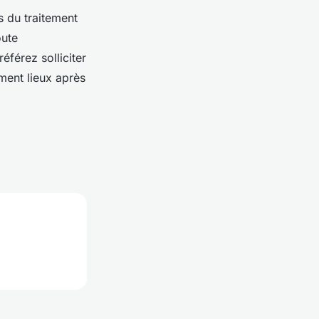
rs du traitement
oute
éférez solliciter
ment lieux après