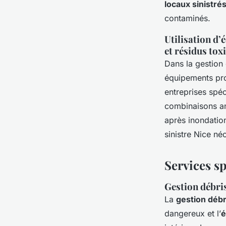
locaux sinistré
contaminés.
Utilisation d’
et résidus tox
Dans la gestion 
équipements prof
entreprises spéci
combinaisons an
après inondatio
sinistre Nice né
Services sp
Gestion débris
La
gestion débr
dangereux et l’
é